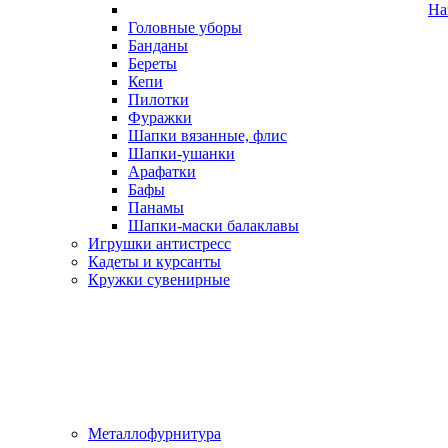
На
Головные уборы
Банданы
Береты
Кепи
Пилотки
Фуражки
Шапки вязанные, флис
Шапки-ушанки
Арафатки
Бафы
Панамы
Шапки-маски балаклавы
Игрушки антистресс
Кадеты и курсанты
Кружки сувенирные
Металлофурнитура