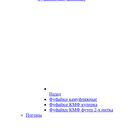
Назад
Фуфайки камуфляжные
Фуфайки КМФ кулирка
Фуфайки КМФ футер 2-х нитка
Погоны