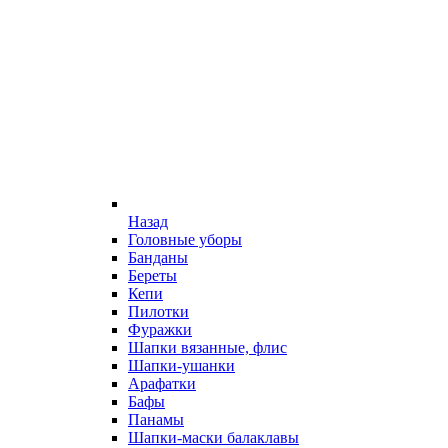
Назад
Головные уборы
Банданы
Береты
Кепи
Пилотки
Фуражки
Шапки вязанные, флис
Шапки-ушанки
Арафатки
Бафы
Панамы
Шапки-маски балаклавы