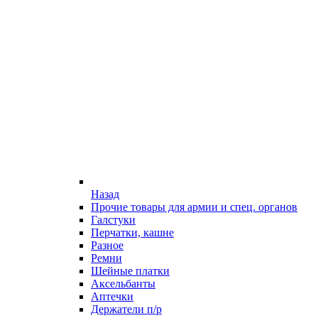
Назад
Прочие товары для армии и спец. органов
Галстуки
Перчатки, кашне
Разное
Ремни
Шейные платки
Аксельбанты
Аптечки
Держатели п/р