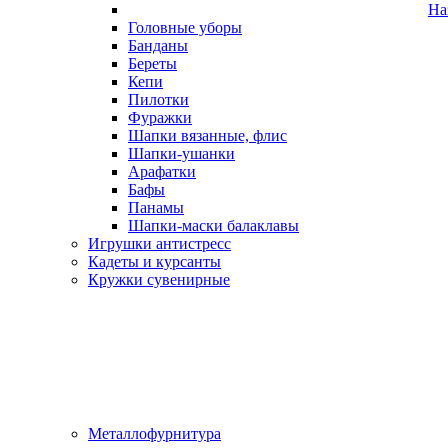
На
Головные уборы
Банданы
Береты
Кепи
Пилотки
Фуражки
Шапки вязанные, флис
Шапки-ушанки
Арафатки
Бафы
Панамы
Шапки-маски балаклавы
Игрушки антистресс
Кадеты и курсанты
Кружки сувенирные
Металлофурнитура