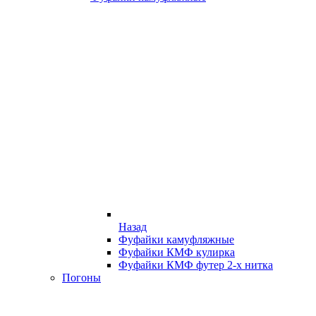
Назад
Фуфайки камуфляжные
Фуфайки КМФ кулирка
Фуфайки КМФ футер 2-х нитка
Погоны