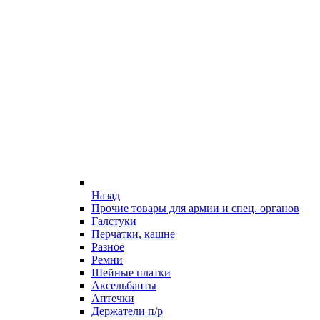
Назад
Прочие товары для армии и спец. органов
Галстуки
Перчатки, кашне
Разное
Ремни
Шейные платки
Аксельбанты
Аптечки
Держатели п/р