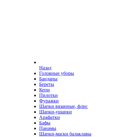
Назад
Головные уборы
Банданы
Береты
Кепи
Пилотки
Фуражки
Шапки вязанные, флис
Шапки-ушанки
Арафатки
Бафы
Панамы
Шапки-маски балаклавы