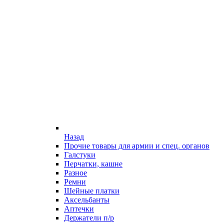
Назад
Прочие товары для армии и спец. органов
Галстуки
Перчатки, кашне
Разное
Ремни
Шейные платки
Аксельбанты
Аптечки
Держатели п/р