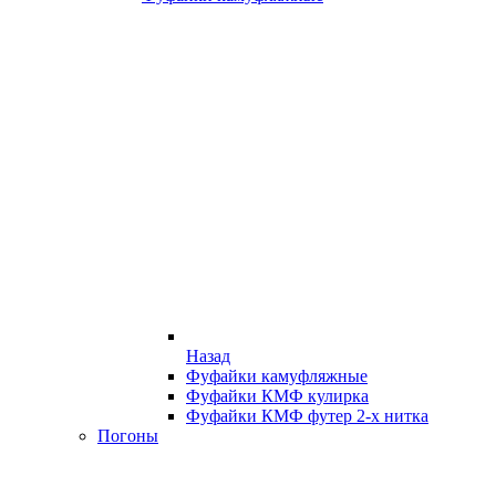
Назад
Фуфайки камуфляжные
Фуфайки КМФ кулирка
Фуфайки КМФ футер 2-х нитка
Погоны