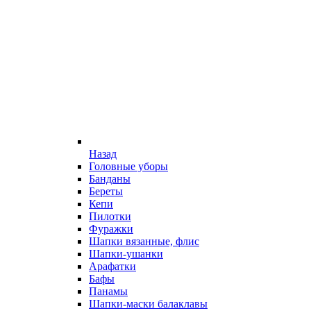
Назад
Головные уборы
Банданы
Береты
Кепи
Пилотки
Фуражки
Шапки вязанные, флис
Шапки-ушанки
Арафатки
Бафы
Панамы
Шапки-маски балаклавы