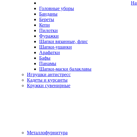
На
Головные уборы
Банданы
Береты
Кепи
Пилотки
Фуражки
Шапки вязанные, флис
Шапки-ушанки
Арафатки
Бафы
Панамы
Шапки-маски балаклавы
Игрушки антистресс
Кадеты и курсанты
Кружки сувенирные
Металлофурнитура