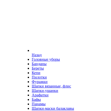
Назад
Головные уборы
Банданы
Береты
Кепи
Пилотки
Фуражки
Шапки вязанные, флис
Шапки-ушанки
Арафатки
Бафы
Панамы
Шапки-маски балаклавы