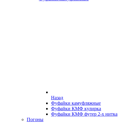
Назад
Фуфайки камуфляжные
Фуфайки КМФ кулирка
Фуфайки КМФ футер 2-х нитка
Погоны