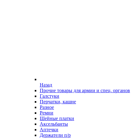
Назад
Прочие товары для армии и спец. органов
Галстуки
Перчатки, кашне
Разное
Ремни
Шейные платки
Аксельбанты
Аптечки
Держатели п/р