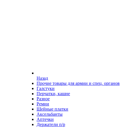
Назад
Прочие товары для армии и спец. органов
Галстуки
Перчатки, кашне
Разное
Ремни
Шейные платки
Аксельбанты
Аптечки
Держатели п/р