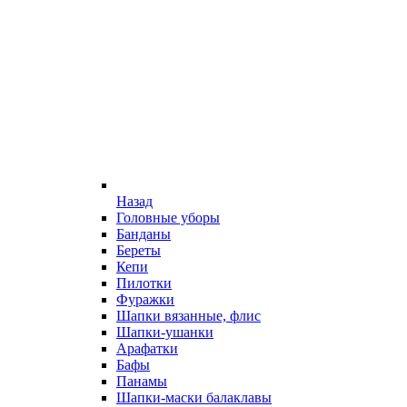
Назад
Головные уборы
Банданы
Береты
Кепи
Пилотки
Фуражки
Шапки вязанные, флис
Шапки-ушанки
Арафатки
Бафы
Панамы
Шапки-маски балаклавы