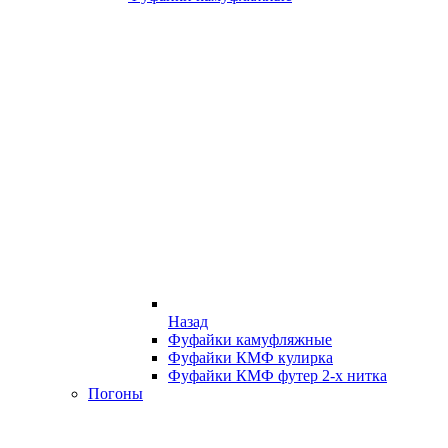
Назад
Фуфайки камуфляжные
Фуфайки КМФ кулирка
Фуфайки КМФ футер 2-х нитка
Погоны