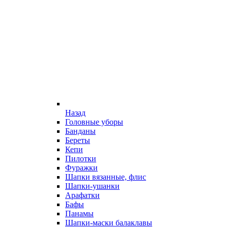
Назад
Головные уборы
Банданы
Береты
Кепи
Пилотки
Фуражки
Шапки вязанные, флис
Шапки-ушанки
Арафатки
Бафы
Панамы
Шапки-маски балаклавы