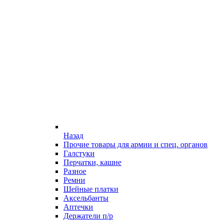
Назад
Прочие товары для армии и спец. органов
Галстуки
Перчатки, кашне
Разное
Ремни
Шейные платки
Аксельбанты
Аптечки
Держатели п/р