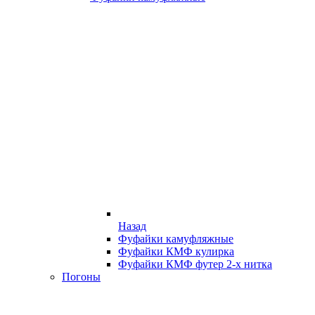
Назад
Фуфайки камуфляжные
Фуфайки КМФ кулирка
Фуфайки КМФ футер 2-х нитка
Погоны